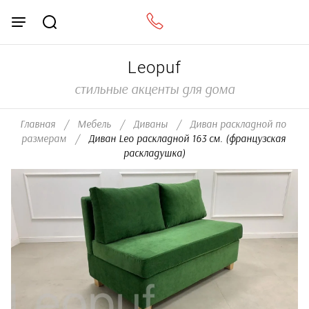
Leopuf
стильные акценты для дома
Главная
/
Мебель
/
Диваны
/
Диван раскладной по 
размерам
/
  Диван Leo раскладной 163 см. (французская 
раскладушка)